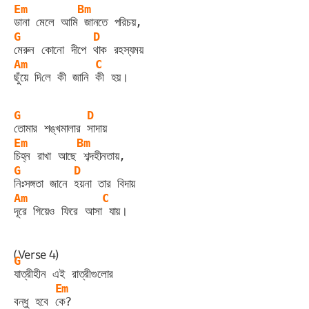
Em
Bm
ডানা মেলে আমি
 জানতে পরিচয়,
G
D
মেরুন কোনো দীপে 
থাক রহস্যময়
Am
C
ছুঁয়ে দি‎লে কী জানি 
কী হয়।
G
D
তোমার শঙ্খমালার 
সাদায়
Em
Bm
চিহ্ন রাখা আছে
 শব্দহীনতায়,
G
D
নিঃসঙ্গতা জানে 
হয়না তার বিদায়
Am
C
দূরে গিয়েও ফিরে আসা
 যায়।
(Verse 4)
G
যাত্রীহীন এই রাত্রীগুলোর
Em
বন্ধু হবে 
কে?