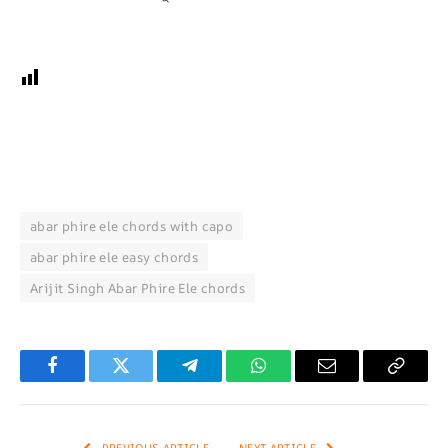
abar phire ele chords with capo
abar phire ele easy chords
Arijit Singh Abar Phire Ele chords
Facebook
Twitter
Telegram
WhatsApp
Email
Copy
Link
PREVIOUS ARTICLE
NEXT ARTICLE