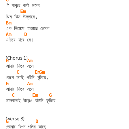
ঐ পাথুরে ঝর্ণা জলের
Em
ঝিম ঝিম
 উল্লাসে,
Bm
এক নিমেষে হাওয়ার ছোবল
Am
D
এড়িয়ে যাবে
 সে।
(Chorus 1)
G
Am
আবার ফিরে 
এলে
C
Em
Gm
জেগে 
আছি পরিনি
 ঘু
মিয়ে,
G
Am
আবার ফিরে 
এলে
C
Em
G
ভাল
বাসাই উড়েও
 যাইনি ফু
রিয়ে।
(Verse 3)
G
D
তোমার বিপদ গলির
 কাছে