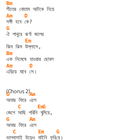
Bm
শীতের বোতাম আটকে নিয়ে
Am
D
সঙ্গী হবে 
কে?
G
ঐ পাথুরে ঝর্ণা জলের
Em
ঝিম ঝিম 
উল্লাসে,
Bm
এক নিমেষে হাওয়ার ছোবল
Am
D
এড়িয়ে‎ যাবে 
সে।
(Chorus 2)
G
Am
আবার ফিরে 
এলে
C
Em
G
জেগে 
আছি পরিনি
 ঘু
মিয়ে,
G
Am
আবার ফিরে 
এলে
C
Em
G
ভাল
বাসাই উড়েও 
যাইনি ফুরি
য়ে।