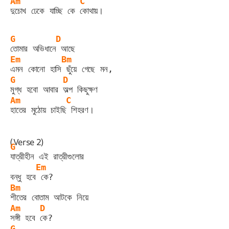
Am
C
দুচোখ ঢেকে যাচ্ছি কে 
কোথায়।
G
D
তোমার অভিধানে
 আছে
Em
Bm
এমন কোনো হাসি
 ছুঁয়ে গেছে মন,
G
D
মুগ্ধ হবো আবার 
অল্প কিছুক্ষণ
Am
C
হাতের মুঠোয় চাইছি
 শিহরণ।
(Verse 2)
G
যাত্রীহীন এই রাত্রীগুলোর
Em
বন্ধু হবে
 কে?
Bm
শীতের বোতাম আটকে নিয়ে
Am
D
সঙ্গী হবে 
কে?
G