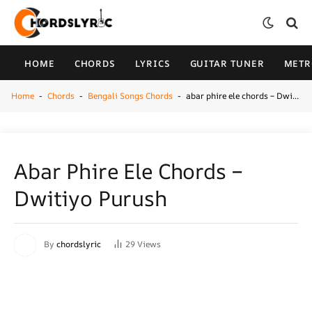
HOME
CHORDS
LYRICS
GUITAR TUNER
MET
Home
Chords
Bengali Songs Chords
abar phire ele chords – Dwitiyo Purush
-
-
-
Abar Phire Ele Chords –
Dwitiyo Purush
By
chordslyric
29
Views